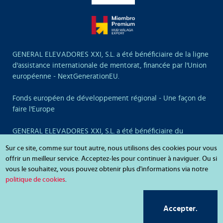
GENERAL ELEVADORES XXI, S.L. a été bénéficiaire de la ligne
d'assistance internationale de mentorat, financée par l'Union
européenne - NextGenerationEU.
Fonds européen de développement régional - Une façon de
faire l'Europe
GENERAL ELEVADORES XXI, S.L. a été bénéficiaire du
Programme de Mentorat et d’Appui à l’Internationalisation
Sur ce site, comme sur tout autre, nous utilisons des cookies pour vous
des PME. Entre autres dépenses, l'entreprise a cofinancé avec
offrir un meilleur service. Acceptez-les pour continuer à naviguer. Ou si
ces fonds du matériel de diffusion et de promotion,
vous le souhaitez, vous pouvez obtenir plus d'informations via notre
notamment des vidéos d'entreprise traduites en plusieurs
politique de cookies
.
langues (allemand, anglais, français, arabe et italien) et la
conception d'un stand pour des salons internationaux.
Accepter.