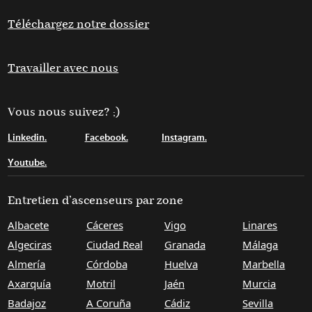
Téléchargez notre dossier
Travailler avec nous
Vous nous suivez? ;)
Linkedin.
Facebook.
Instagram.
Youtube.
Entretien d’ascenseurs par zone
Albacete
Cáceres
Vigo
Linares
Algeciras
Ciudad Real
Granada
Málaga
Almería
Córdoba
Huelva
Marbella
Axarquía
Motril
Jaén
Murcia
Badajoz
A Coruña
Cádiz
Sevilla