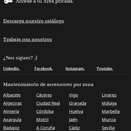
Accede a tu Área privada.
Descarga nuestro catálogo
Trabaja con nosotros
¿Nos sigues? ;)
Linkedin.
Facebook.
Instagram.
Youtube.
Mantenimiento de ascensores por zona
Albacete
Cáceres
Vigo
Linares
Algeciras
Ciudad Real
Granada
Málaga
Almería
Córdoba
Huelva
Marbella
Axarquía
Motril
Jaén
Murcia
Badajoz
A Coruña
Cádiz
Sevilla