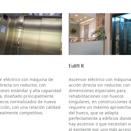
Más información
Eulift R
Más información
r eléctrico con máquina de
Ascensor eléctrico con máquin
irecta sin reductor, con
acción directa sin reductor, con
ones estándar y alta capacidad
dimensiones especiales para
a, diseñado principalmente
rehabilitaciones con huecos
ecos normalizados de nueva
singulares, en construcciones
cción, con una relación calidad-
requiere un máximo aprovecha
realmente competitivo.
del hueco, que se adapta
perfectamente a edificios dond
hay ascensor o que necesitan su
el existente por uno más accesi