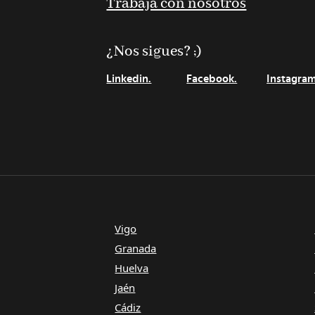
Trabaja con nosotros
¿Nos sigues? ;)
Linkedin.
Facebook.
Instagram
Vigo
Granada
Huelva
Jaén
Cádiz