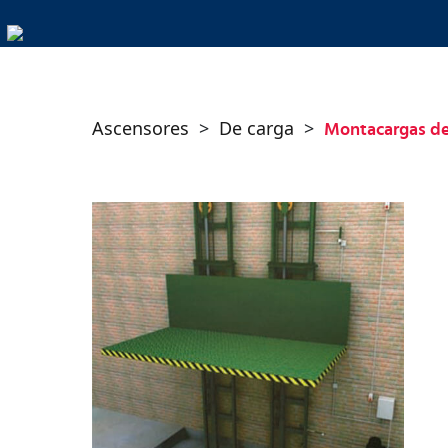
Ascensores
>
De carga
>
Montacargas de