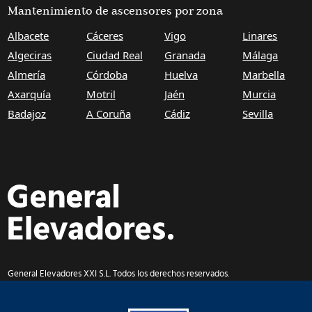
Mantenimiento de ascensores por zona
Albacete
Cáceres
Vigo
Linares
Algeciras
Ciudad Real
Granada
Málaga
Almería
Córdoba
Huelva
Marbella
Axarquía
Motril
Jaén
Murcia
Badajoz
A Coruña
Cádiz
Sevilla
General Elevadores XXI S.L. Todos los derechos reservados.