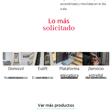
accesibilidad y movilidad en el día
a día.
Lo más
solicitado
Domovil
Eulift
Plataforma
¡Servicio
elevadora
estrella!
Nuestro ascensor doméstico.
El ascensor más vendido.
La solución definitiva en accesibilidad.
Mantenimiento de ascensores.
Ver más productos