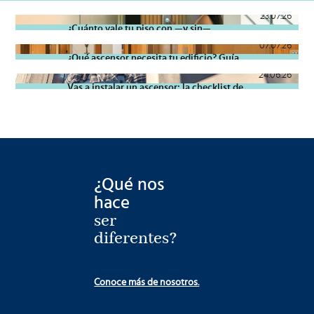
23.07.26
¿Cuánto vale tu piso con —y sin—
ascensor? El impacto real del elevador en
07.07.26
la tasación inmobiliaria
¿Qué ascensor necesita tu edificio? Guía
para calcular el uso real y elegir sin pagar
24.06.26
de más
Vas a instalar un ascensor: la checklist de
15 cosas que debes definir para pedir
presupuesto
¿Qué nos
hace
ser
diferentes?
Conoce más de nosotros.