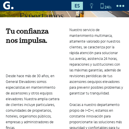
ES
Exportamos
nuestros
Tu confianza
Nuestro servicio de
productos a más
mantenimiento multimarca,
nos impulsa.
altamente valorado por nuestros
de 25 países
clientes, se caracteriza por la
rápida atención para solucionar
tus averías, asistencia 24 horas,
reparaciones y sustituciones con
las máximas garantías, además de
Desde hace más de 30 años, en
revisiones periódicas de tus
General Elevadores somos
ascensores oequipos elevadores
especialistas en mantenimiento
para prevenir posibles problemas y
+ acceder
de ascensores y otros equipos
garantizar tu tranquilidad.
elevadores. Nuestra amplia cartera
de clientes incluye particulares,
Gracias a nuestro departamento
comunidades de propietarios,
propio de I+D+i, estamos en
hoteles, organismos públicos,
constante innovación para
empresas y administradores de
proporcionarte las soluciones más
fincas.
seguridad y confortables para tu